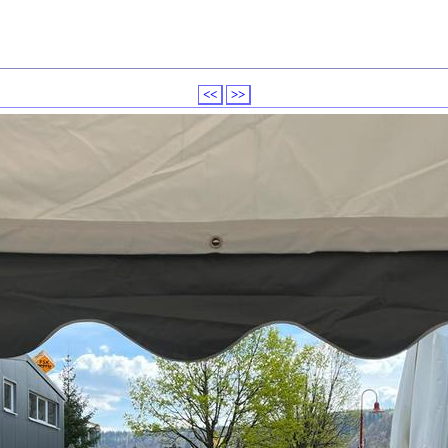
<<
>>