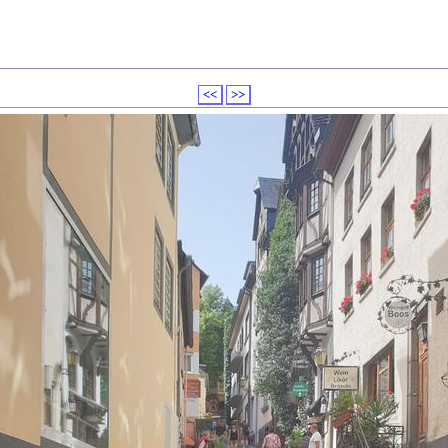
<<
>>