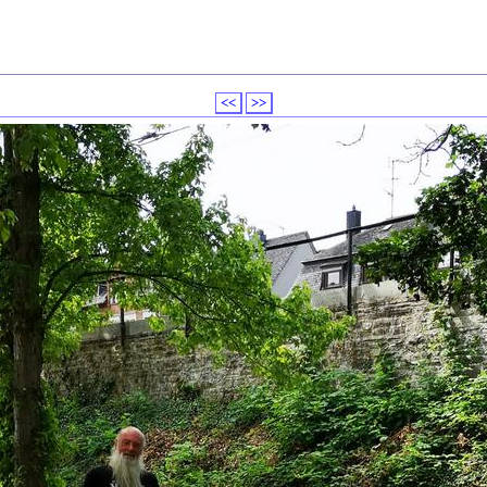
<<
>>