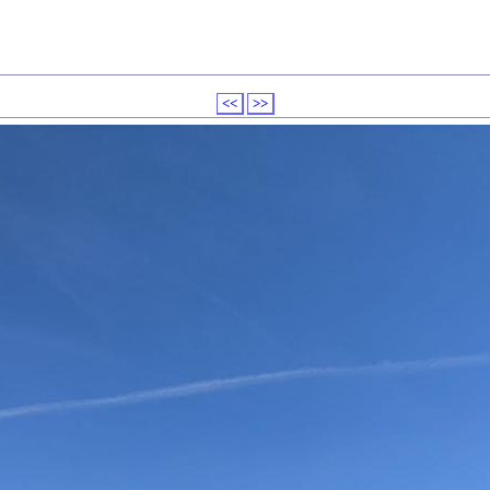
<<
>>