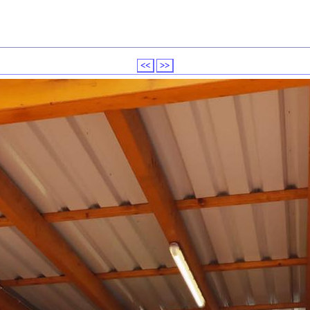
<<
>>